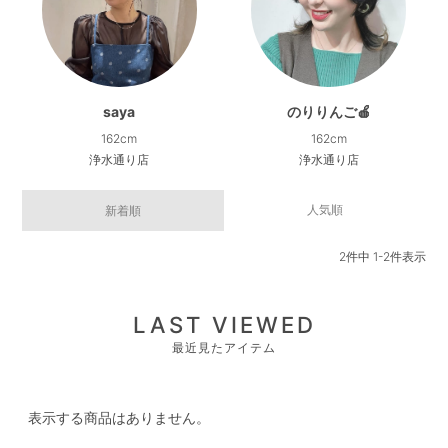
saya
のりりんご🍎
162cm
162cm
浄水通り店
浄水通り店
人気順
新着順
2
件中
1
-
2
件表示
LAST VIEWED
最近見たアイテム
表示する商品はありません。