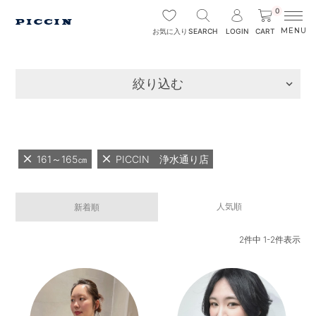
0
SEARCH
LOGIN
CART
お気に入り
絞り込む
161～165㎝
PICCIN 浄水通り店
人気順
新着順
2
件中
1
-
2
件表示