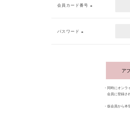
会員カード番号
(必
須)
パスワード
(必
須)
ア
・同時にオンラ
    会員に登録
・仮会員から本