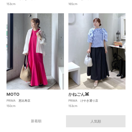
153cm
165cm
かねごん👾
MOTO
PRIMA けやき通り店
PRIMA 恵比寿店
153cm
150cm
新着順
人気順