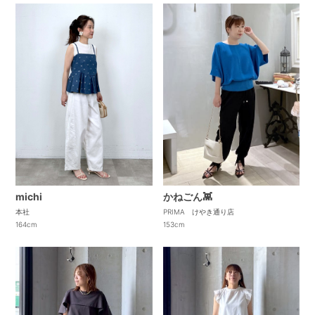
かねごん👾
michi
PRIMA けやき通り店
本社
153cm
164cm