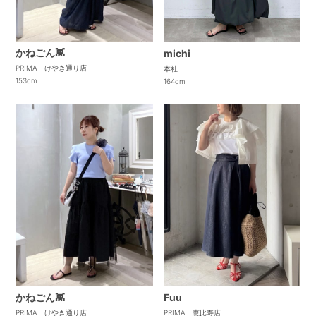
かねごん👾
michi
PRIMA けやき通り店
本社
153cm
164cm
かねごん👾
Fuu
PRIMA けやき通り店
PRIMA 恵比寿店