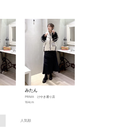
みたん
PRIMA けやき通り店
164cm
人気順