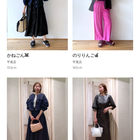
かねごん👾
のりりんご🍎
平尾店
平尾店
153cm
162cm