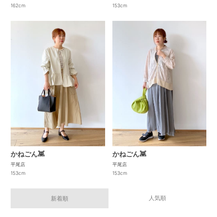
162cm
153cm
かねごん👾
かねごん👾
平尾店
平尾店
153cm
153cm
人気順
新着順