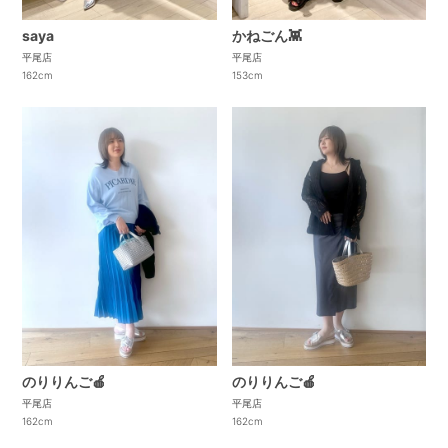
saya
かねごん👾
平尾店
平尾店
162cm
153cm
のりりんご🍎
のりりんご🍎
平尾店
平尾店
162cm
162cm