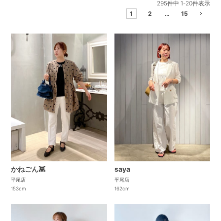
295
件中
1
-
20
件表示
1
2
…
15
かねごん👾
saya
平尾店
平尾店
153cm
162cm