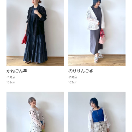
かねごん👾
のりりんご🍎
平尾店
平尾店
153cm
162cm