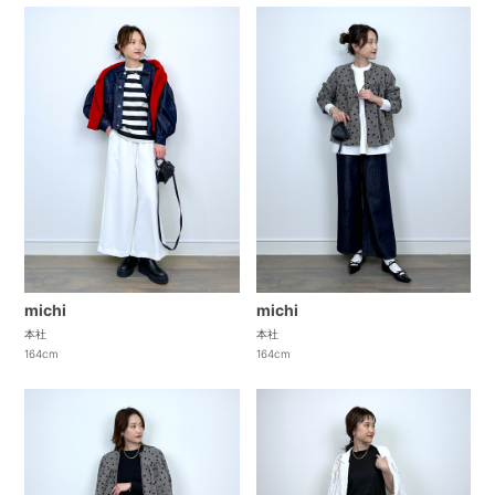
michi
michi
本社
本社
164cm
164cm