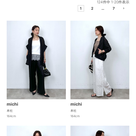
124
件中
1
-
20
件表示
1
2
…
7
michi
michi
本社
本社
164cm
164cm