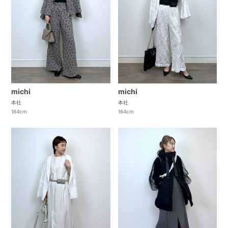
michi
michi
本社
本社
164cm
164cm