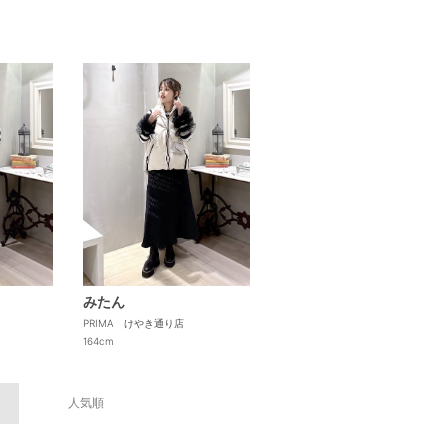
みたん
PRIMA けやき通り店
164cm
人気順