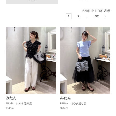
629
件中
1
-
20
件表示
1
2
…
32
みたん
みたん
PRIMA けやき通り店
PRIMA けやき通り店
164cm
164cm