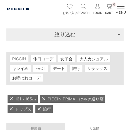
0
SEARCH
LOGIN
CART
お気に入り
絞り込む
PICCIN
休日コーデ
女子会
大人カジュアル
キレイめ
EVOL
デート
旅行
リラックス
お呼ばれコーデ
161～165㎝
PICCIN PRIMA けやき通り店
トップス
旅行
人気順
新着順