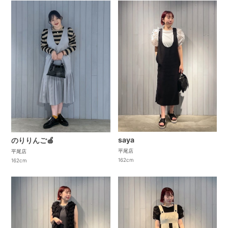
saya
のりりんご🍎
平尾店
平尾店
162cm
162cm