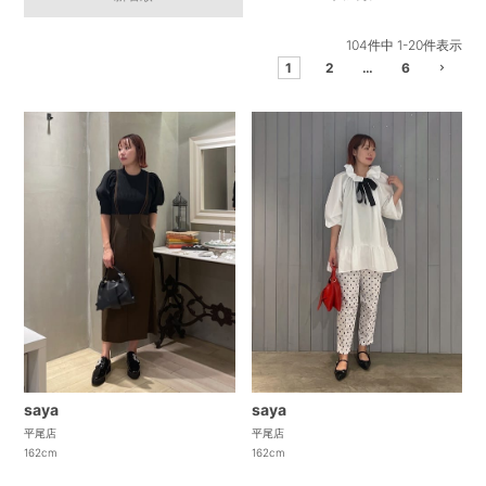
104
件中
1
-
20
件表示
1
2
…
6
saya
saya
平尾店
平尾店
162cm
162cm