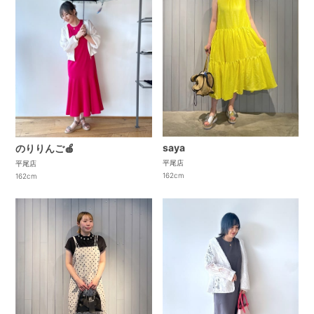
saya
のりりんご🍎
平尾店
平尾店
162cm
162cm