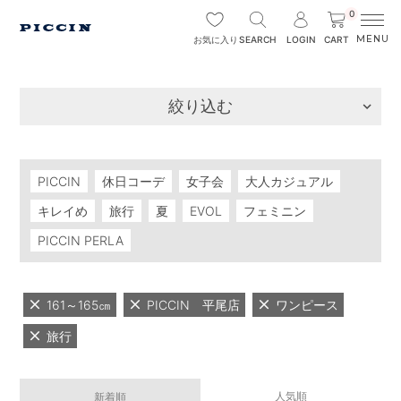
0
SEARCH
LOGIN
CART
お気に入り
絞り込む
PICCIN
休日コーデ
女子会
大人カジュアル
キレイめ
旅行
夏
EVOL
フェミニン
PICCIN PERLA
161～165㎝
PICCIN 平尾店
ワンピース
旅行
人気順
新着順