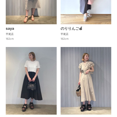
saya
のりりんご🍎
平尾店
平尾店
162cm
162cm