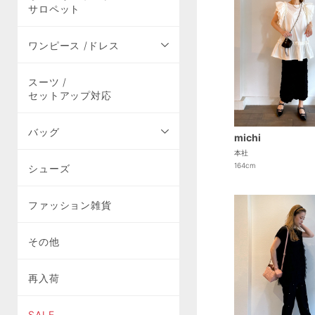
サロペット
ワンピース /ドレス
スーツ /
セットアップ対応
バッグ
michi
本社
164cm
シューズ
ファッション雑貨
その他
再入荷
SALE