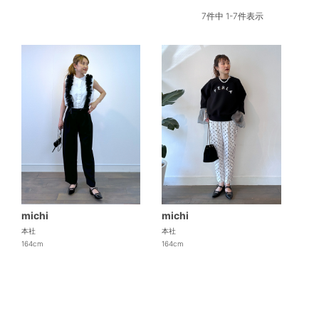
7
件中
1
-
7
件表示
michi
michi
本社
本社
164cm
164cm