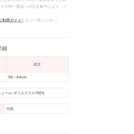
ラグや同一商品への注文集中により、ご
ご利用ガイド
】
をご一読ください。
詳細
総丈
56～64cm
チュール: ポリエステル100%
中国