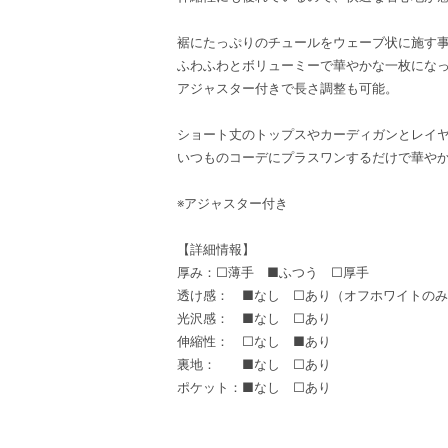
裾にたっぷりのチュールをウェーブ状に施す
ふわふわとボリューミーで華やかな一枚にな
アジャスター付きで長さ調整も可能。
ショート丈のトップスやカーディガンとレイ
いつものコーデにプラスワンするだけで華や
※アジャスター付き
【詳細情報】
厚み：□薄手 ■ふつう □厚手
透け感： ■なし □あり（オフホワイトの
光沢感： ■なし □あり
伸縮性： □なし ■あり
裏地： ■なし □あり
ポケット：■なし □あり