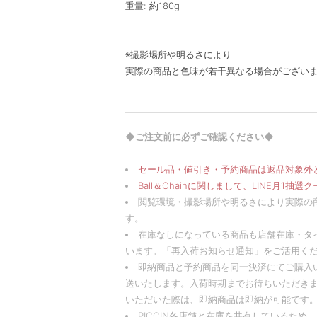
重量: 約180g
※撮影場所や明るさにより
実際の商品と色味が若干異なる場合がござい
◆ご注文前に必ずご確認ください◆
セール品・値引き・予約商品は返品対象外
Ball＆Chainに関しまして、LINE月1
閲覧環境・撮影場所や明るさにより実際の
す。
在庫なしになっている商品も店舗在庫・タ
います。「再入荷お知らせ通知」をご活用く
即納商品と予約商品を同一決済にてご購入
送いたします。入荷時期までお待ちいただきま
いただいた際は、即納商品は即納が可能です。
PICCIN各店舗と在庫を共有しているた