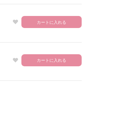
カートに入れる
カートに入れる
65 着用サイズ：M ブラック
mod