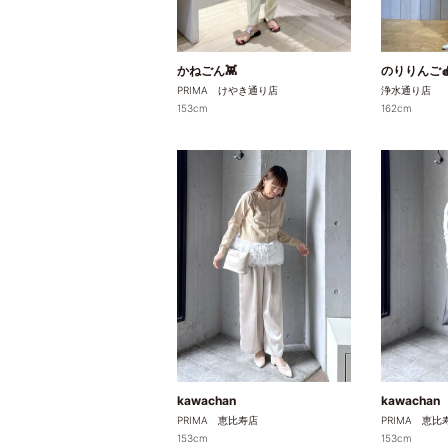
かねごん👾
のりりんご
PRIMA けやき通り店
浄水通り店
153cm
162cm
kawachan
kawachan
PRIMA 恵比寿店
PRIMA 恵比
153cm
153cm