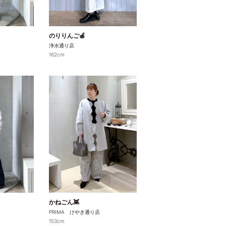
のりりんご🍎
浄水通り店
162cm
かねごん👾
PRIMA けやき通り店
153cm