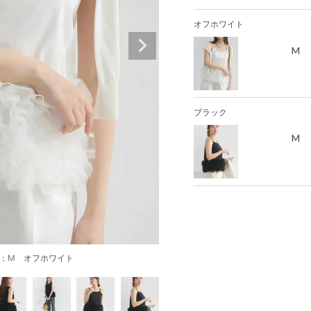
オフホワイト
M
ブラック
M
イズ：M オフホワイト
model：H1