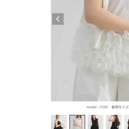
 ブラック
model：H165 着用サ