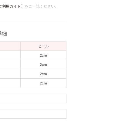
ご利用ガイド
】
をご一読ください。
詳細
ヒール
m
2cm
m
2cm
m
2cm
m
2cm