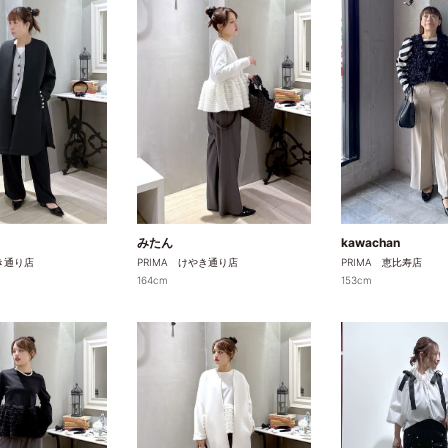
みたん
kawachan
やき通り店
PRIMA けやき通り店
PRIMA 恵比寿店
164cm
153cm