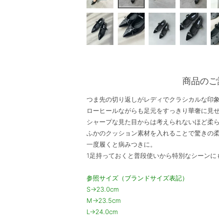
商品のご
つま先の切り返しがレディでクラシカルな印
ローヒールながらも足元をすっきり華奢に見
シャープな見た目からは考えられないほど柔
ふかのクッション素材を入れることで驚きの
一度履くと病みつきに。
1足持っておくと普段使いから特別なシーンに
参照サイズ（ブランドサイズ表記）
S→23.0cm
M→23.5cm
L→24.0cm