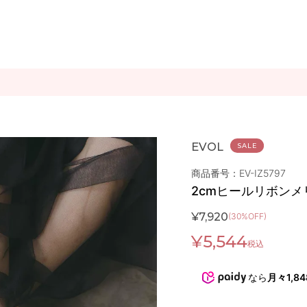
EVOL
SALE
商品番号：EV-IZ5797
2cmヒールリボン
¥
7,920
(30%OFF)
¥
5,544
税込
なら
月々1,8