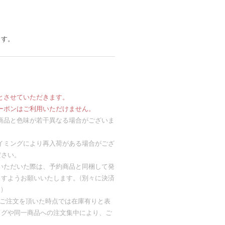
ます。
とさせていただきます。
抽選クーポンはご利用いただけません。
商品と色味が若干異なる場合がございま
イミングにより再入荷がある場合がござ
ださい。
いただいた際は、予約商品と同梱して発
すようお願いいたします。(別々に決済
)
め、ご注文を頂いた時点では在庫有りと表
ラグや同一商品への注文集中により、ご