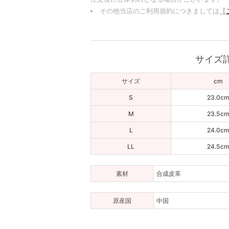
その他当店のご利用規約につきましては
【
サイズ
サイズ
cm
S
23.0c
M
23.5c
L
24.0c
LL
24.5c
素材
合成皮革
原産国
中国