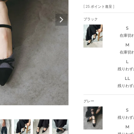
[
25
ポイント進呈 ]
ブラック
S
在庫切
M
在庫切
L
残りわず
LL
残りわず
グレー
S
残りわず
M