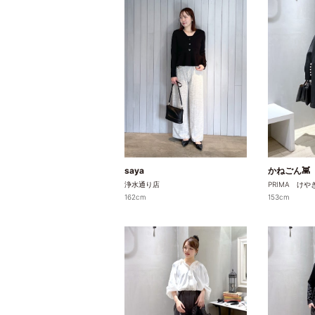
saya
かねごん👾
浄水通り店
PRIMA け
162cm
153cm