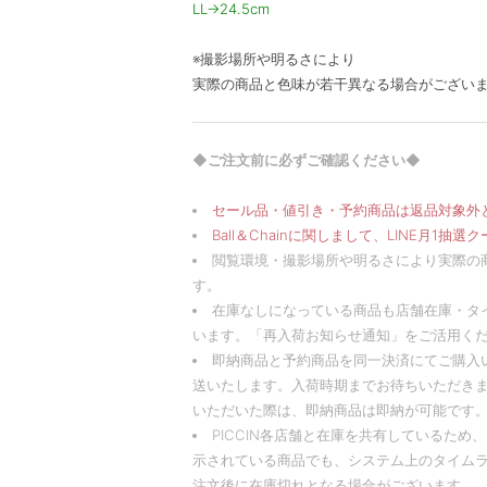
LL→24.5cm
※撮影場所や明るさにより
実際の商品と色味が若干異なる場合がござい
◆ご注文前に必ずご確認ください◆
セール品・値引き・予約商品は返品対象外
Ball＆Chainに関しまして、LINE月1
閲覧環境・撮影場所や明るさにより実際の
す。
在庫なしになっている商品も店舗在庫・タ
います。「再入荷お知らせ通知」をご活用く
即納商品と予約商品を同一決済にてご購入
送いたします。入荷時期までお待ちいただきま
いただいた際は、即納商品は即納が可能です。
PICCIN各店舗と在庫を共有しているた
示されている商品でも、システム上のタイム
注文後に在庫切れとなる場合がございます。