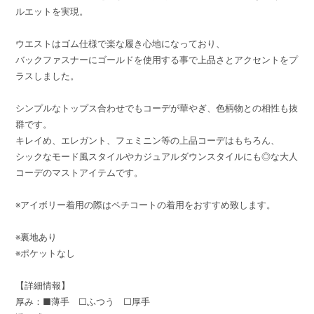
ルエットを実現。
ウエストはゴム仕様で楽な履き心地になっており、
バックファスナーにゴールドを使用する事で上品さとアクセントをプ
ラスしました。
シンプルなトップス合わせでもコーデが華やぎ、色柄物との相性も抜
群です。
キレイめ、エレガント、フェミニン等の上品コーデはもちろん、
シックなモード風スタイルやカジュアルダウンスタイルにも◎な大人
コーデのマストアイテムです。
※アイボリー着用の際はペチコートの着用をおすすめ致します。
※裏地あり
※ポケットなし
【詳細情報】
厚み：■薄手 □ふつう □厚手