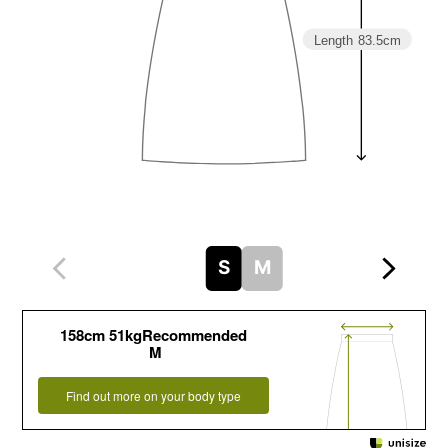
Length
83.5cm
S
M
158cm 51kgRecommended
M
Find out more on your body type