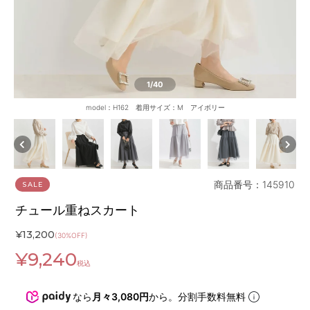
1
/40
model：H162 着用サイズ：M アイボリー
商品番号：145910
SALE
チュール重ねスカート
¥
13,200
(30%OFF)
¥
9,240
税込
なら
月々3,080円
から。分割手数料無料