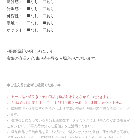
透け感： ■なし □あり
光沢感： ■なし □あり
伸縮性： ■なし □あり
裏地： □なし ■あり
ポケット：■なし □あり
※撮影場所や明るさにより
実際の商品と色味が若干異なる場合がございます。
◆ご注文前に必ずご確認ください◆
セール品・値引き・予約商品は返品対象外とさせていただきます。
Ball＆Chainに関しまして、LINE月1抽選クーポンはご利用いただけません。
閲覧環境・撮影場所や明るさにより実際の商品と色味が若干異なる場合がござ
います。
在庫なしになっている商品も店舗在庫・タイミングにより再入荷がある場合が
ございます。「再入荷お知らせ通知」をご活用ください。
即納商品と予約商品を同一決済にてご購入いただいた際は、予約商品と同梱し
て発送いたします。入荷時期までお待ちいただきますようお願いいたします。