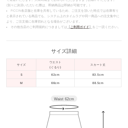
(別々に決済いただいた際は、即納商品は即納が可能です。)
PICCIN各店舗と在庫を共有しているため、ご注文を頂いた時点では在庫有り
と表示されている商品でも、システム上のタイムラグや同一商品への注文集中に
より、ご注文後に在庫切れとなる場合がございます。
その他当店のご利用規約につきましては
【
ご利用ガイド
】
をご一読ください。
サイズ詳細
ウエスト
サイズ
スカート丈
(ぐるり)
S
62cm
83.5cm
M
66cm
88.5cm
Waist
62cm