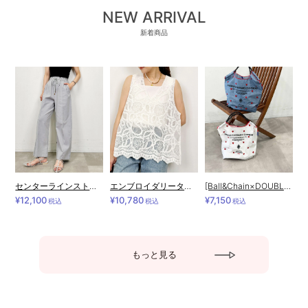
NEW ARRIVAL
新着商品
センターラインストレッチワイドパンツ
エンブロイダリータンクトップ
[Ball&Chain×DOUBLE STANDARD CLOTHING]shopping bag-HEART BUTTON(M)
¥12,100
¥10,780
¥7,150
税込
税込
税込
もっと見る