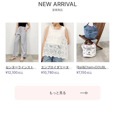
NEW ARRIVAL
新着商品
センターラインストレッチワイドパンツ
エンブロイダリータンクトップ
[Ball&Chain×DOUBLE STANDARD CLOTHING]shopping bag-HEART BUTTON(M)
¥12,100
¥10,780
¥7,150
税込
税込
税込
もっと見る