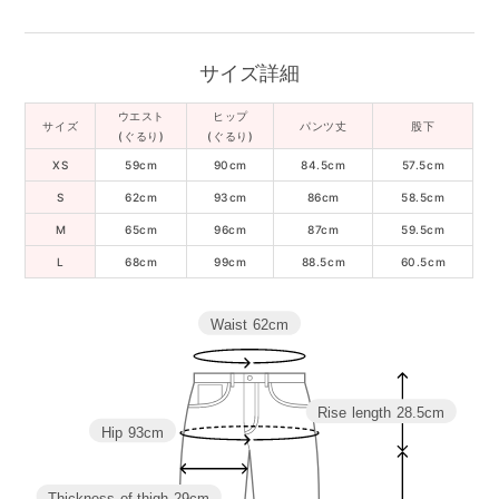
サイズ詳細
ウエスト
ヒップ
サイズ
パンツ丈
股下
(ぐるり)
(ぐるり)
XS
59cm
90cm
84.5cm
57.5cm
S
62cm
93cm
86cm
58.5cm
M
65cm
96cm
87cm
59.5cm
L
68cm
99cm
88.5cm
60.5cm
Waist
62cm
Rise length
28.5cm
Hip
93cm
Thickness of thigh
29cm