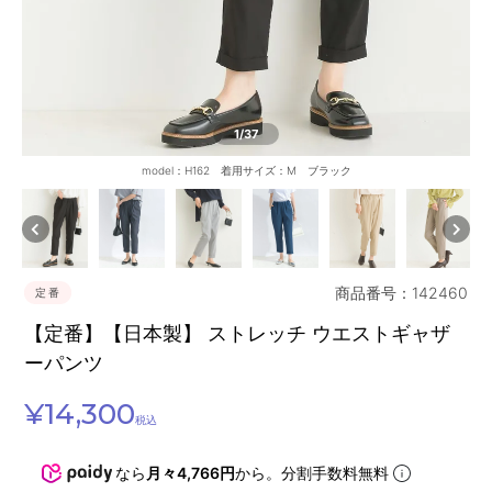
1
/37
model：H162 着用サイズ：M ブラック
商品番号：142460
定番
【定番】【日本製】 ストレッチ ウエストギャザ
ーパンツ
¥
14,300
税込
なら
月々4,766円
から。分割手数料無料