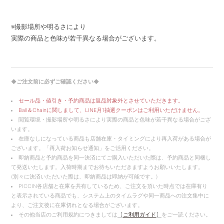
※撮影場所や明るさにより
実際の商品と色味が若干異なる場合がございます。
◆ご注文前に必ずご確認ください◆
セール品・値引き・予約商品は返品対象外とさせていただきます。
Ball＆Chainに関しまして、LINE月1抽選クーポンはご利用いただけません。
閲覧環境・撮影場所や明るさにより実際の商品と色味が若干異なる場合がござ
います。
在庫なしになっている商品も店舗在庫・タイミングにより再入荷がある場合が
ございます。「再入荷お知らせ通知」をご活用ください。
即納商品と予約商品を同一決済にてご購入いただいた際は、予約商品と同梱し
て発送いたします。入荷時期までお待ちいただきますようお願いいたします。
(別々に決済いただいた際は、即納商品は即納が可能です。)
PICCIN各店舗と在庫を共有しているため、ご注文を頂いた時点では在庫有り
と表示されている商品でも、システム上のタイムラグや同一商品への注文集中に
より、ご注文後に在庫切れとなる場合がございます。
その他当店のご利用規約につきましては
【
ご利用ガイド
】
をご一読ください。