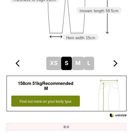
Inseam length
58.5cm
Hem width
15cm
XS
S
M
L
158cm 51kgRecommended
M
Find out more on your body type
素材