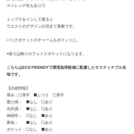
ストレッチ性もあり◎
トップスをインして着ると
ウエストのデザインが活きて素敵です。
バックポケットのチャームもポイントに。
※後ろは飾りのフェイクポケットになります。
こちらはECO FRIENDYで環境負荷軽減に配慮したサスティナブル生
地です。
【詳細情報】
厚み：□薄手 ■ふつう □厚手
透け感： ■なし □あり
光沢感： ■なし □あり
伸縮性： □なし ■あり
裏地： ■なし □あり
ポケット：□なし ■あり