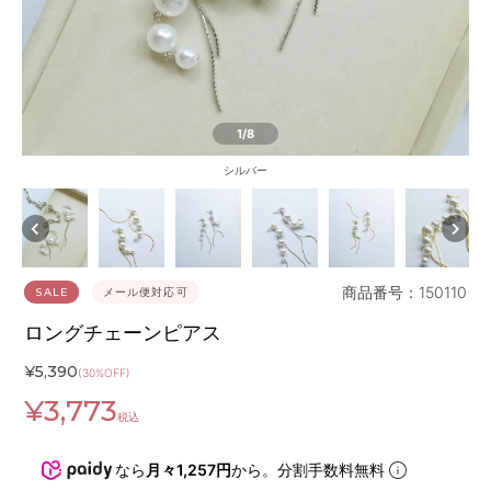
1
/8
シルバー
商品番号：150110
SALE
メール便対応可
ロングチェーンピアス
¥
5,390
(30%OFF)
¥
3,773
税込
なら
月々1,257円
から。分割手数料無料