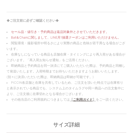
◆ご注文前に必ずご確認ください◆
セール品・値引き・予約商品は返品対象外とさせていただきます。
Ball＆Chainに関しまして、LINE月1抽選クーポンはご利用いただけません。
閲覧環境・撮影場所や明るさにより実際の商品と色味が若干異なる場合がござ
います。
在庫なしになっている商品も店舗在庫・タイミングにより再入荷がある場合が
ございます。「再入荷お知らせ通知」をご活用ください。
即納商品と予約商品を同一決済にてご購入いただいた際は、予約商品と同梱し
て発送いたします。入荷時期までお待ちいただきますようお願いいたします。
(別々に決済いただいた際は、即納商品は即納が可能です。)
PICCIN各店舗と在庫を共有しているため、ご注文を頂いた時点では在庫有り
と表示されている商品でも、システム上のタイムラグや同一商品への注文集中に
より、ご注文後に在庫切れとなる場合がございます。
その他当店のご利用規約につきましては
【
ご利用ガイド
】
をご一読ください。
サイズ詳細